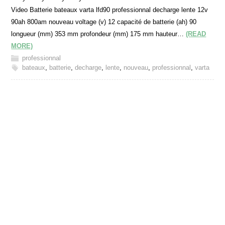
Video Batterie bateaux varta lfd90 professionnal decharge lente 12v
90ah 800am nouveau voltage (v) 12 capacité de batterie (ah) 90
longueur (mm) 353 mm profondeur (mm) 175 mm hauteur…
(READ
MORE)
professionnal
bateaux
,
batterie
,
decharge
,
lente
,
nouveau
,
professionnal
,
varta