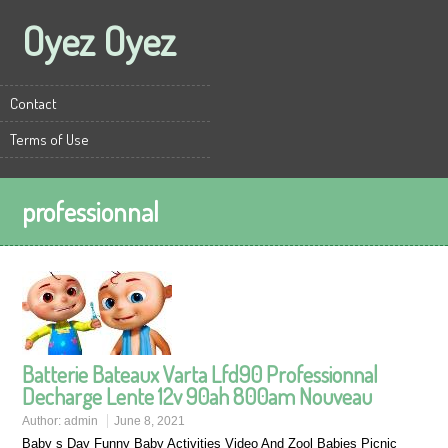
Oyez Oyez
Contact
Terms of Use
professionnal
Batterie Bateaux Varta Lfd90 Professionnal
Decharge Lente 12v 90ah 800am Nouveau
Author:
admin
June 8, 2021
Baby s Day Funny Baby Activities Video And Zool Babies Picnic